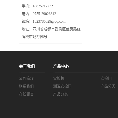
手机：18825212272
电话：0755-29026612
邮箱：1523786029@qq.com
地址：四川省成都市武侯区佳灵路红
牌楼市场2排6号
关于我们
产品中心
公司简介
安检机
安检门
联系我们
测温安检门
产品分类
在线留言
产品分类