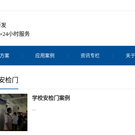
研发
×24小时服务
方案
应用案例
资讯专栏
关
安检门
学校安检门案例
...