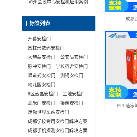
泸州会议中心安检机应用案例
成都淀
标签列表
开幕安检门
圆柱形数码安检门
太赫兹安检门
公安局安检门
脉冲安检门
学校宿舍安检门
通道式安检门
测铜安检门
幼儿园安检门
8区液晶安检门
工地安检门
毫米门安检门
摄像安检门
四川速冻鱼
迷你世界车站安检门
成都学校专用安检门解决方案
成都手机探测安检门解决方案