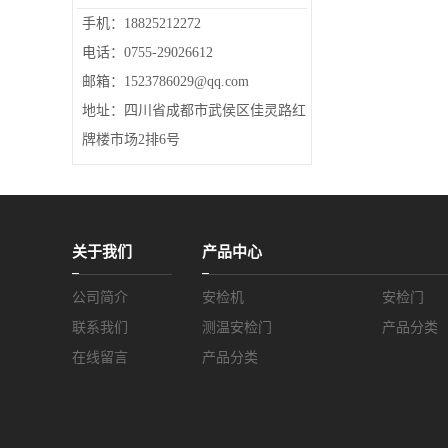
手机：18825212272
电话：0755-29026612
邮箱：1523786029@qq.com
地址：四川省成都市武侯区佳灵路红
牌楼市场2排6号
关于我们
产品中心
公司简介
安检机
安检门
联系我们
测温安检门
产品分类
在线留言
产品分类