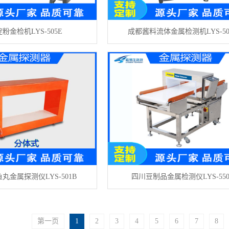
粉金检机LYS-505E
成都酱料流体金属检测机LYS-50
丸金属探测仪LYS-501B
四川豆制品金属检测仪LYS-550
第一页
1
2
3
4
5
6
7
8