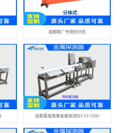
成都鞋厂专用检针机
H
成都夏威夷果金属探测仪LYS-550D