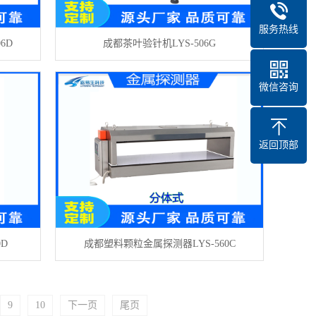
服务热线
6D
成都茶叶验针机LYS-506G
微信咨询
返回顶部
D
成都塑料颗粒金属探测器LYS-560C
9
10
下一页
尾页