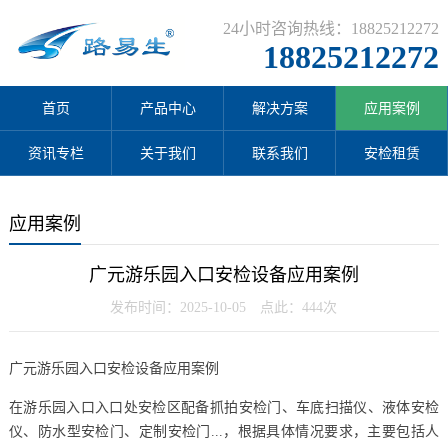
24小时咨询热线：18825212272
18825212272
首页
产品中心
解决方案
应用案例
资讯专栏
关于我们
联系我们
安检租赁
应用案例
广元游乐园入口安检设备应用案例
发布时间：2025-10-05 点此：444次
广元游乐园入口安检设备应用案例
在游乐园入口入口处安检区配备抓拍安检门、车底扫描仪、液体安检
仪、防水型安检门、定制安检门...，根据具体情况要求，主要包括人