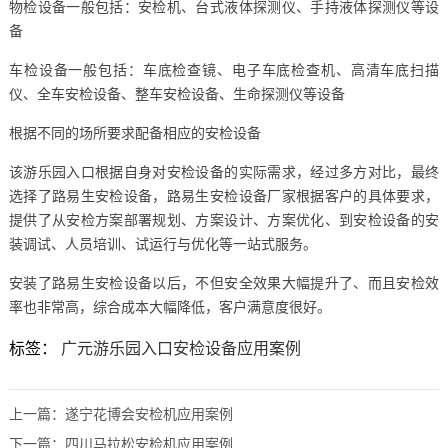
物检设备一般包括：安检机、台式液体探测仪、手持液体探测仪等设
备
车检设备一般包括：车底检查镜、电子车底检查机、高清车底扫描
仪、全车安检设备、整车安检设备、生命探测仪等设备
根据不同的场所要求配备相应的安检设备
该游乐园入口根据自身对安检设备的实际需求，经过多方对比，最终
选择了路易生安检设备，路易生安检设备厂家根据客户的具体要求，
提供了从安检方案部署规划、方案设计、方案优化、到安检设备的安
装调试、人员培训、试运行与优化等一站式服务。
安装了路易生安检设备以后，不但安全效果大幅提升了、而且安检效
率也非常高，综合成本大幅降低，客户满意度很好。
标签：
广元游乐园入口安检设备应用案例
上一篇：
遂宁花博会安检机应用案例
下一篇：
四川马拉松安检机应用案例