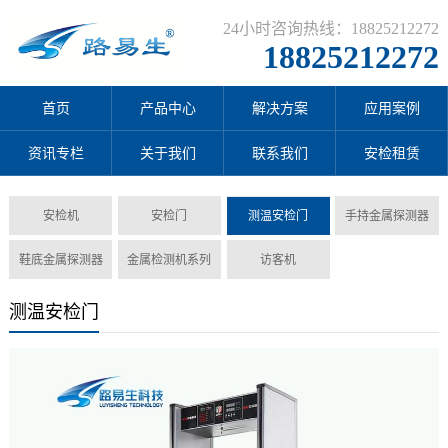
24小时咨询热线：18825212272
18825212272
首页
产品中心
解决方案
应用案例
资讯专栏
关于我们
联系我们
安检租赁
安检机
安检门
测温安检门
手持金属探测器
鞋底金属探测器
金属检测机系列
访客机
测温安检门