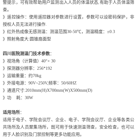
警提示，可有效帮助用户监测出入人员的体温状态,有助于人员体温筛
查。
》遥控操作：使用遥控器对参数进行设置，参数可以设密码保护，非
授权人员无法进行操作.
》红外热成像无感测温：测温范围30-50℃，测温精度：±0.3
》照射角度大:圆锥扇面型
四川医院测温门技术参数
：
》视场角（计算值）40°× 30
》探测器分辨率：256*192
》运输重量：约70kg
》外接电源：90V~250V,频率：50/60HZ
》通道尺寸:2010mm(H)X700mm(W)X500mm(D)
》功 耗：30W
适用场所
：
适用于电子、学院会议厅、企业、电子、学院会议厅、企业等各类公
共场所及人员聚集场所，既可用于快速测温筛查，安全检查，也可以
用于人脸识别及门禁控制等更多功能应用。