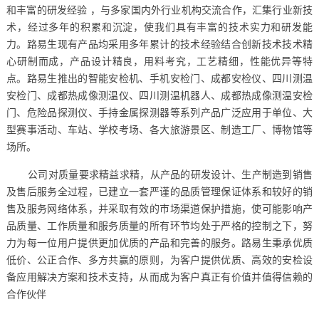
和丰富的研发经验 ，与多家国内外行业机构交流合作，汇集行业新技
术，经过多年的积累和沉淀，使我们具有丰富的技术实力和研发能
力。路易生现有产品均采用多年累计的技术经验结合创新技术技术精
心研制而成，产品设计精良，用料考究，工艺精细，性能优异等特
点。路易生推出的智能安检机、手机安检门、成都安检仪、四川测温
安检门、成都热成像测温仪、四川测温机器人、成都热成像测温安检
门、危险品探测仪、手持金属探测器等系列产品广泛应用于单位、大
型赛事活动、车站、学校考场、各大旅游景区、制造工厂、博物馆等
场所。
公司对质量要求精益求精，从产品的研发设计、生产制造到销售
及售后服务全过程，已建立一套严谨的品质管理保证体系和较好的销
售及服务网络体系，并采取有效的市场渠道保护措施，使可能影响产
品质量、工作质量和服务质量的所有环节均处于严格的控制之下，努
力为每一位用户提供更加优质的产品和完善的服务。路易生秉承优质
低价、公正合作、多方共赢的原则，为客户提供优质、高效的安检设
备应用解决方案和技术支持，从而成为客户真正有价值并值得信赖的
合作伙伴