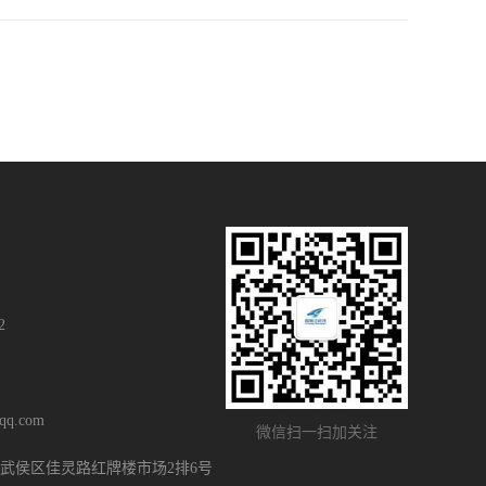
2
q.com
微信扫一扫加关注
武侯区佳灵路红牌楼市场2排6号