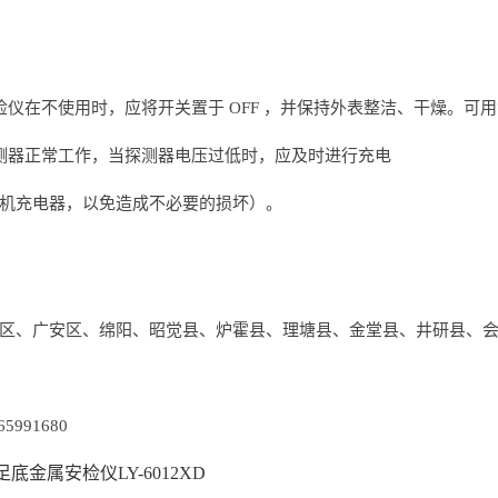
检仪在不使用时，应将开关置于 OFF ，并保持外表整洁、干燥。可
测器正常工作，当探测器电压过低时，应及时进行充电
机充电器，以免造成不必要的损坏）。
区、广安区、绵阳、昭觉县、炉霍县、理塘县、金堂县、井研县、
5991680
底金属安检仪LY-6012XD