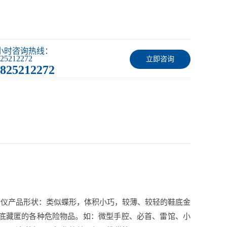
4小时咨询热线：
25212272
立即咨询
825212272
安检仪产品形状：类似蝶形，体积小巧，较薄、较轻的鞋底金
鞋底藏匿的各种危险物品。如：微型手腔、必首、雷馆、小