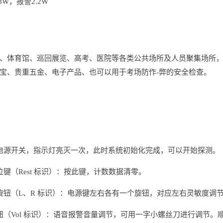
8W，报警2.2W
、体育馆、巡回展览、高考、医院等各类公共场所及人员聚集场所
宝、贵重五金、电子产品、也可以用于考场防作-弊的安全检查。
电源开关，指示灯亮灭一次，此时系统初始化完成，可以开始探测。
位键（Rest 标识）：按此键，计数数据清零。
旋钮（L、R 标识）：电源键左右各有一个旋钮，对应左右灵敏度调
钮（Vol 标识）：语音报警音量调节，可用一字小螺丝刀进行调节。