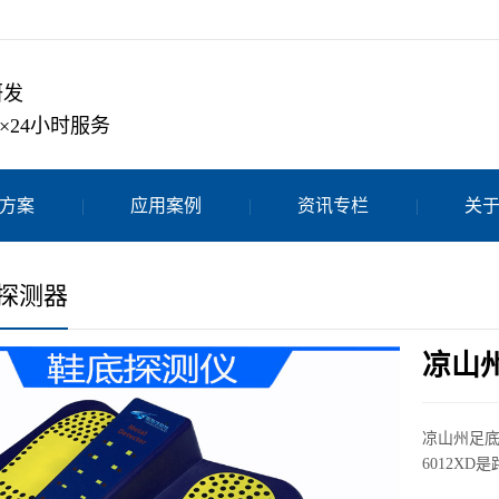
研发
×24小时服务
方案
应用案例
资讯专栏
关
探测器
凉山州
凉山州足底
6012X