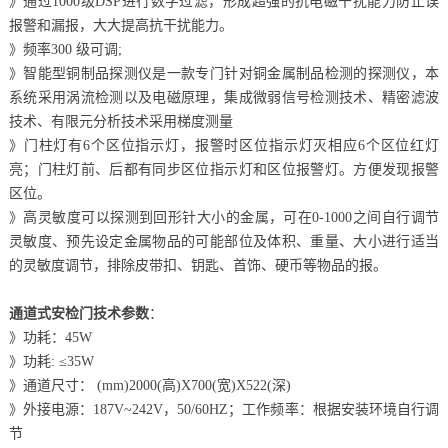
》通过1000级DSP进行数字过滤，形成超强的抗电磁干扰能力防止误
报警和漏报，大大提高抗干扰能力。
》频率300 级可调;
》智能型铜制品探测仪是一款专门针对铜金属制品检测的探测仪，本
系统采用涡流检测以及电磁原理，集成微弱信号检测技术、精密滤波
技术、有限元分析技术采用梯度测量
》门柱灯有6个区位指示灯，报警时区位指示灯灭相应6个区位红灯
亮；门柱灯前、后都有同步区位指示灯和区位报警灯。方便发现报警
区位。
》高灵敏度可以探测到回形针大小的金属，可在0-1000之间自行调节
灵敏度、预先设定金属物品的可能部位及体积、重量、大小进行适当
的灵敏度调节，排除皮带扣、钥匙、首饰、硬币等物品的报。
通道式安检门技术参数
：
》功耗：45W
》功耗: ≤35W
》通道尺寸： (mm)2000(高)X700(宽)X522(深)
》外接电源：187V~242V，50/60HZ；工作频率：根据安装环境自行调
节