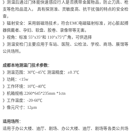
》测温后通过门体能快速感应行人是否携带金属物品，防止刀具、枪
支等危险品混入， 具有探测准、灵敏度高、抗干扰强的特点的安全检
查，
》辐射安全：采用弱磁场技术，符合EMC电磁辐射标准，对心脏起搏
器佩戴者、孕妇、软盘、胶卷、录像带等无害。
》视角：标准 55°x35°和 110°x75°广角，可供选择
》测温安检门主要应用于车站、医院、公检法、学校、商场、展馆等
公共场所。
成都本地测温门技术参数
：
》测温范围：30℃~45℃ 测温精度：±0.3℃
》功耗：<15w
》工作环境：10℃~40℃
》机箱规格:2260*645*235mm *1ctn
》工作温度：-20-60℃
》像元尺寸：12μm
适用场所
：
适用于办公大楼、迪厅、剧场、办公大楼、迪厅、剧场等各类公共场