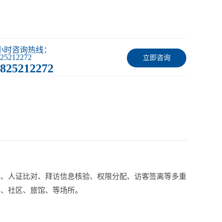
4小时咨询热线：
25212272
立即咨询
825212272
记、人证比对、拜访信息核验、权限分配、访客签离等多重
构、社区、旅馆、等场所。