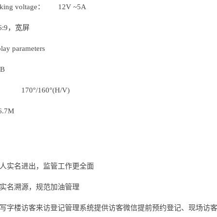
ng voltage： 12V ~5A
6:9，宽屏
y parameters
B
70°/160°(H/V)
.7M
人实名进出，监管工作更全面
实名溯源，规范加油管理
写字楼访客来访登记管理系统提供访客微信提前预约登记、现场访