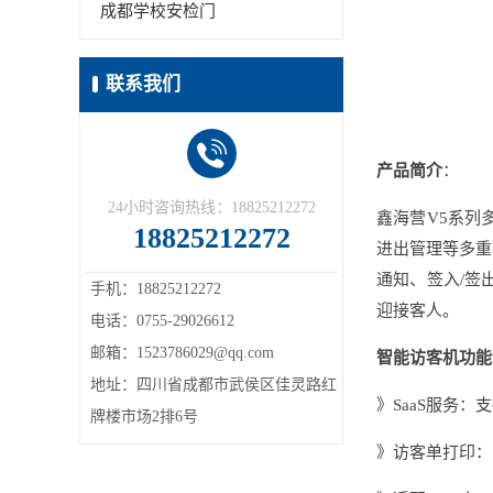
成都学校安检门
联系我们
产品简介
：
24小时咨询热线：18825212272
鑫海营V5系列
18825212272
进出管理等多重
通知、签入/签
手机：18825212272
迎接客人。
电话：0755-29026612
邮箱：1523786029@qq.com
智能访客机功能
地址：四川省成都市武侯区佳灵路红
》SaaS服务：
牌楼市场2排6号
》访客单打印：