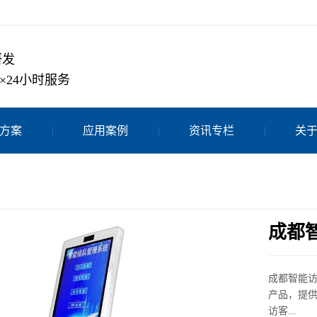
研发
×24小时服务
方案
应用案例
资讯专栏
关
成都
成都智能
产品，提
访客...