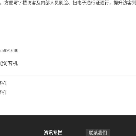
，方便写字楼访客及内部人员刷脸、扫电子通行证通行，提升访客
5991680
能访客机
客机
客机
资讯专栏
联系我们