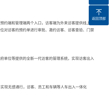
返回顶部
客预约端和管理端两个入口，访客端为外来访客提供线上提
单位对访客的预约单进行审批、邀约访客、访客查验、门禁
政府单位等提供的全新一代访客的管理系统，实现访客出入
术实现无感通行，访客、员工和车辆等人车出入一体化